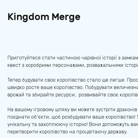
Kingdom Merge
Приготуйтеся стати частиною чарівної історії з замк
квест з хоробрими персонажами, розважальними історі
Тепер будувати своє королівство стало ще легше. Прос
швидко росте ваше королівство. Побудувати величезни
врожай та збирайте ресурси, розвивайте своє королів
На вашому ігровому шляху ви можете зустріти драконів
поєднати об’єкти, щоб розбудувати ваше королівство! У 
унікальну та захоплюючу історію! Вони допоможуть ва
перетворити королівство на процвітаючу державу.