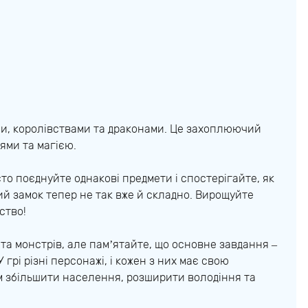
ами, королівствами та драконами. Це захоплюючий
ями та магією.
то поєднуйте однакові предмети і спостерігайте, як
й замок тепер не так вже й складно. Вирощуйте
ство!
 та монстрів, але пам’ятайте, що основне завдання –
грі різні персонажі, і кожен з них має свою
м збільшити населення, розширити володіння та